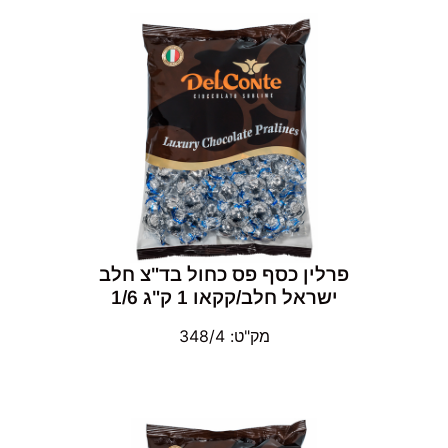
פרלין כסף פס כחול בד"צ חלב
ישראל חלב/קקאו 1 ק"ג 1/6
מק"ט: 348/4