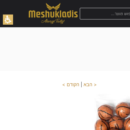
< הבא
|
הקודם >