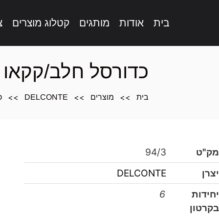
בית
אודות
מותגים
קטלוג מוצרים
צ
תוכן
מרכזי,
כדורסל חלב/קקאו בד"צ 1 
אפשרותך
לחוץ
>>
>>
>>
בית
מוצרים
DELCONTE
כ
נטר
די
דלג
אזור
בא
מק"ט
94/3
יצרן
DELCONTE
יחידות
6
בקרטון