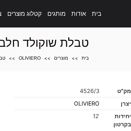
בית
אודות
מותגים
קטלוג מוצרים
צ
תוכן
מרכזי,
טבלת שוקולד חלב אגוזים שלמ
אפשרותך
לחוץ
>>
>>
>>
בית
מוצרים
OLIVIERO
טבלת
נטר
די
דלג
אזור
בא
מק"ט
4526/3
יצרן
OLIVIERO
יחידות
12
בקרטון