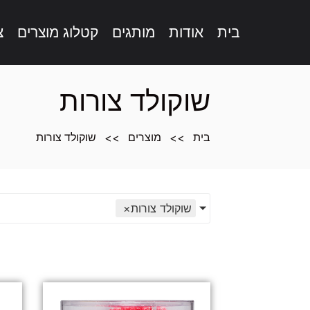
בית
אודות
מותגים
קטלוג מוצרים
צ
תוכן
מרכזי,
שוקולד צורות
אפשרותך
לחוץ
>>
>>
בית
מוצרים
שוקולד צורות
נטר
די
דלג
אזור
בא
שוקולד צורות
×