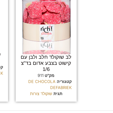
ש
לב שוקולד חלב ולבן עם
קישוט בצבע אדום בד"צ
קט
1/6
EK
מק"ט
911
קטגוריה
DE CHOCOLA
DEFABRIEK
תגית
שוקולד צורות