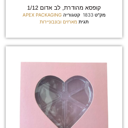
קופסא מהודרת, לב אדום 1/12
מק"ט
1833
קטגוריה
APEX PACKAGING
תגית
מארזים ובונבוניירות