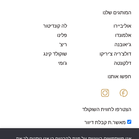
המותגים שלנו
אוליביירו
לה קונדיטור
אלמונדו
פלינו
ג'יאובנה
ריצ'
דולצ'ריה צ'יריקו
שוקולד קינג
דלקונטה
ג'ומי
חפשו אותנו
הצטרפו לחווית השוקולד
מאשר.ת קבלת דיוור
אנו משתמשים בעוגיות על מנת להבטיח כי אנו נותנים לך את