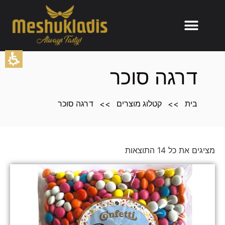
חילתו
ל
ף
ינטרנט,
חץ
נטר
דרגה סוכר
די
עבור
אזור
>>
>>
בית
קטלוג מוצרים
דרגה סוכר
וכן
רכזי
מציגים את כל ⁦14⁩ התוצאות